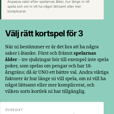
Anpassa valet efter spelarnas ålder, hur länge ni vill
spela och om ni vill ha något lättsamt eller mer
komplicerat.
Välj rätt kortspel för 3
När ni bestämmer er är det bra att ha några
saker i åtanke. Först och främst
spelarnas
ålder
– tre sjuåringar bör till exempel inte spela
poker, som spelas om pengar och har 18-
årsgräns; då är UNO ett bättre val. Andra viktiga
faktorer är hur länge ni vill spela, om ni vill ha
något lättsamt eller mer komplicerat, och
vilken sorts kortlek ni har tillgänglig.
ÖVERSIKT