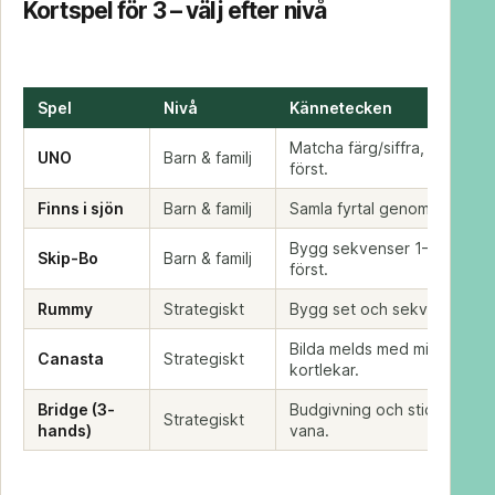
Kortspel för 3 – välj efter nivå
Spel
Nivå
Kännetecken
Matcha färg/siffra, bli av m
UNO
Barn & familj
först.
Finns i sjön
Barn & familj
Samla fyrtal genom att fråga
Bygg sekvenser 1–12; töm d
Skip-Bo
Barn & familj
först.
Rummy
Strategiskt
Bygg set och sekvenser av 
Bilda melds med minst tre ko
Canasta
Strategiskt
kortlekar.
Bridge (3-
Budgivning och sticktagning
Strategiskt
hands)
vana.