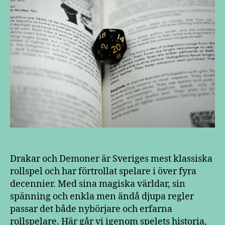
Drakar och Demoner är Sveriges mest klassiska
rollspel och har förtrollat spelare i över fyra
decennier. Med sina magiska världar, sin
spänning och enkla men ändå djupa regler
passar det både nybörjare och erfarna
rollspelare. Här går vi igenom spelets historia,