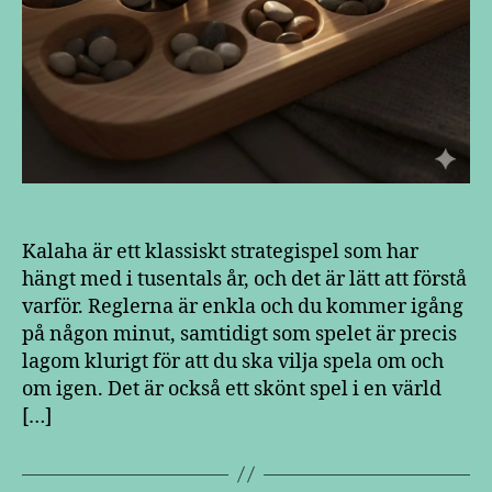
Kalaha är ett klassiskt strategispel som har
hängt med i tusentals år, och det är lätt att förstå
varför. Reglerna är enkla och du kommer igång
på någon minut, samtidigt som spelet är precis
lagom klurigt för att du ska vilja spela om och
om igen. Det är också ett skönt spel i en värld
[…]