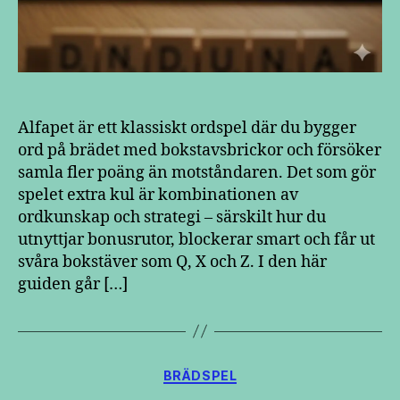
Alfapet är ett klassiskt ordspel där du bygger
ord på brädet med bokstavsbrickor och försöker
samla fler poäng än motståndaren. Det som gör
spelet extra kul är kombinationen av
ordkunskap och strategi – särskilt hur du
utnyttjar bonusrutor, blockerar smart och får ut
svåra bokstäver som Q, X och Z. I den här
guiden går […]
Kategorier
BRÄDSPEL