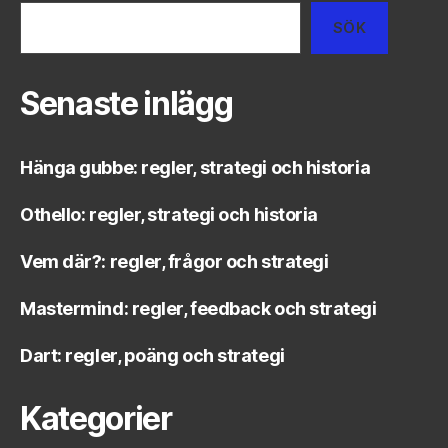
SÖK
Senaste inlägg
Hänga gubbe: regler, strategi och historia
Othello: regler, strategi och historia
Vem där?: regler, frågor och strategi
Mastermind: regler, feedback och strategi
Dart: regler, poäng och strategi
Kategorier