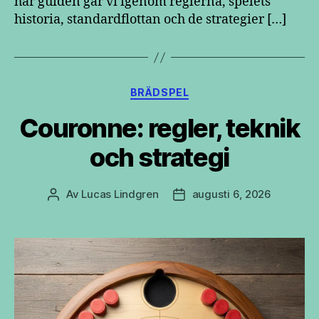
här guiden går vi igenom reglerna, spelets
historia, standardflottan och de strategier […]
Kategorier
BRÄDSPEL
Couronne: regler, teknik
och strategi
Av
Lucas Lindgren
augusti 6, 2026
Inläggsförfattare
Inläggsdatum