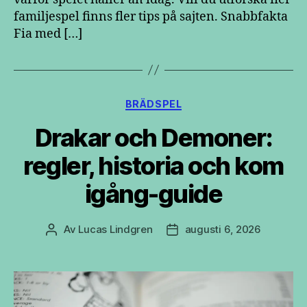
familjespel finns fler tips på sajten. Snabbfakta
Fia med […]
Kategorier
BRÄDSPEL
Drakar och Demoner:
regler, historia och kom
igång-guide
Av
Lucas Lindgren
augusti 6, 2026
Inläggsförfattare
Inläggsdatum