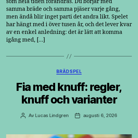
som hela tiden förändras. Du börjar med
samma bräde och samma pjäser varje gång,
men ändå blir inget parti det andra likt. Spelet
har hängt med i över tusen år, och det lever kvar
av en enkel anledning: det är lätt att komma
igång med, […]
Kategorier
BRÄDSPEL
Fia med knuff: regler,
knuff och varianter
Av
Lucas Lindgren
augusti 6, 2026
Inläggsförfattare
Inläggsdatum