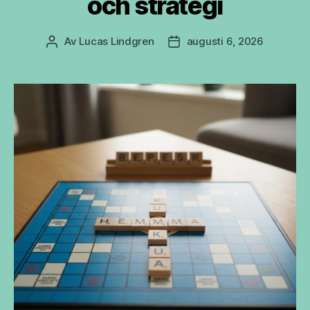
och strategi
Av
Lucas Lindgren
augusti 6, 2026
Inläggsförfattare
Inläggsdatum