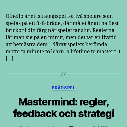
Othello är ett strategispel för två spelare som
spelas på ett 8×8-bräde, där målet är att ha flest
brickor i din färg när spelet tar slut. Reglerna
lär man sig på en minut, men det tar en livstid
att bemästra dem – därav spelets berömda
motto ”a minute to learn, a lifetime to master”. I
[…]
Kategorier
BRÄDSPEL
Mastermind: regler,
feedback och strategi