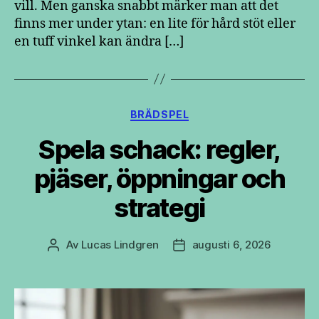
vill. Men ganska snabbt märker man att det
finns mer under ytan: en lite för hård stöt eller
en tuff vinkel kan ändra […]
Kategorier
BRÄDSPEL
Spela schack: regler,
pjäser, öppningar och
strategi
Av
Lucas Lindgren
augusti 6, 2026
Inläggsförfattare
Inläggsdatum