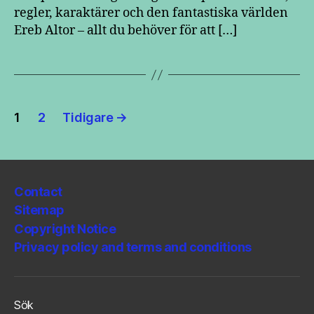
regler, karaktärer och den fantastiska världen
Ereb Altor – allt du behöver för att […]
Sidnumrering
1
2
Tidigare
→
för
inlägg
Contact
Sitemap
Copyright Notice
Privacy policy and terms and conditions
Sök