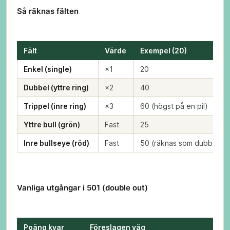
Så räknas fälten
Fält
Värde
Exempel (20)
Enkel (single)
×1
20
Dubbel (yttre ring)
×2
40
Trippel (inre ring)
×3
60 (högst på en pil)
Yttre bull (grön)
Fast
25
Inre bullseye (röd)
Fast
50 (räknas som dubbel)
Vanliga utgångar i 501 (double out)
Poäng kvar
Föreslagen väg