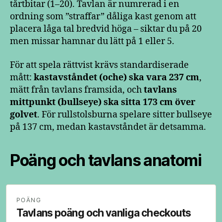
tårtbitar (1–20). Tavlan är numrerad i en
ordning som ”straffar” dåliga kast genom att
placera låga tal bredvid höga – siktar du på 20
men missar hamnar du lätt på 1 eller 5.
För att spela rättvist krävs standardiserade
mått:
kastavståndet (oche) ska vara 237 cm
,
mätt från tavlans framsida, och
tavlans
mittpunkt (bullseye) ska sitta 173 cm över
golvet
. För rullstolsburna spelare sitter bullseye
på 137 cm, medan kastavståndet är detsamma.
Poäng och tavlans anatomi
POÄNG
Tavlans poäng och vanliga checkouts