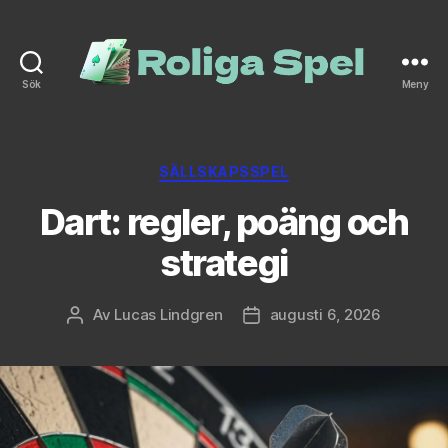
Sök
Meny
roliga-
spel.se
Kategorier
SÄLLSKAPSSPEL
Dart: regler, poäng och
strategi
Av
Lucas Lindgren
augusti 6, 2026
Inläggsförfattare
Inläggsdatum