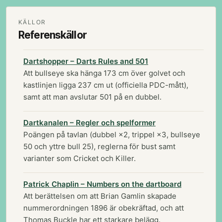
KÄLLOR
Referenskällor
Dartshopper – Darts Rules and 501
Att bullseye ska hänga 173 cm över golvet och
kastlinjen ligga 237 cm ut (officiella PDC-mått),
samt att man avslutar 501 på en dubbel.
Dartkanalen – Regler och spelformer
Poängen på tavlan (dubbel ×2, trippel ×3, bullseye
50 och yttre bull 25), reglerna för bust samt
varianter som Cricket och Killer.
Patrick Chaplin – Numbers on the dartboard
Att berättelsen om att Brian Gamlin skapade
nummerordningen 1896 är obekräftad, och att
Thomas Buckle har ett starkare belägg.