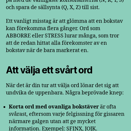
på med de vanligaste konsonanterna (N, R, T, S)
och spara de sällsynta (Q, X, Z) till sist.
Ett vanligt misstag är att glömma att en bokstav
kan förekomma flera gånger. Ord som
ABBORRE eller STRESS lurar många, som tror
att de redan hittat alla förekomster av en
bokstav när de bara markerat en.
Att välja ett svårt ord
När det är din tur att välja ord lönar det sig att
undvika de uppenbara. Några beprövade knep:
Korta ord med ovanliga bokstäver
är ofta
svårast, eftersom varje felgissning för gissaren
närmare galgen utan att ge mycket
information. Exempel: SFINX, JOJK.