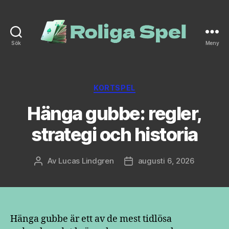
Sök
Meny
roliga-
spel.se
Kategorier
KORTSPEL
Hänga gubbe: regler,
strategi och historia
Av
Lucas Lindgren
augusti 6, 2026
Inläggsförfattare
Inläggsdatum
Hänga gubbe är ett av de mest tidlösa