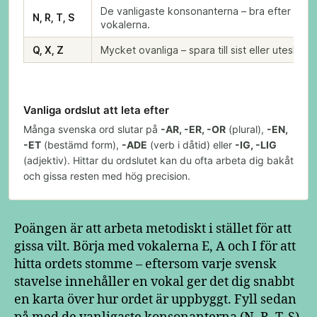
De vanligaste konsonanterna – bra efter
N, R, T, S
vokalerna.
Q, X, Z
Mycket ovanliga – spara till sist eller uteslut.
Vanliga ordslut att leta efter
Många svenska ord slutar på
-AR, -ER, -OR
(plural),
-EN,
-ET
(bestämd form),
-ADE
(verb i dåtid) eller
-IG, -LIG
(adjektiv). Hittar du ordslutet kan du ofta arbeta dig bakåt
och gissa resten med hög precision.
Poängen är att arbeta metodiskt i stället för att
gissa vilt. Börja med vokalerna E, A och I för att
hitta ordets stomme – eftersom varje svensk
stavelse innehåller en vokal ger det dig snabbt
en karta över hur ordet är uppbyggt. Fyll sedan