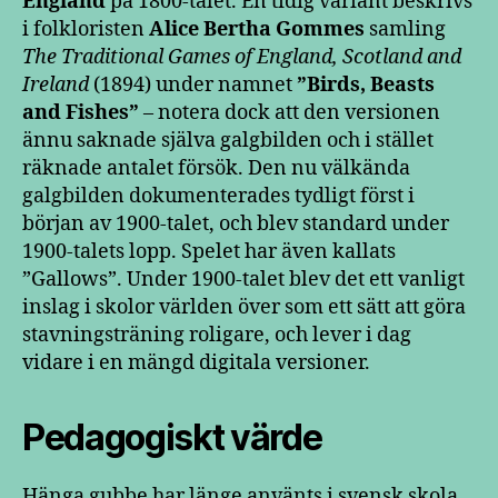
England
på 1800-talet. En tidig variant beskrivs
i folkloristen
Alice Bertha Gommes
samling
The Traditional Games of England, Scotland and
Ireland
(1894) under namnet
”Birds, Beasts
and Fishes”
– notera dock att den versionen
ännu saknade själva galgbilden och i stället
räknade antalet försök. Den nu välkända
galgbilden dokumenterades tydligt först i
början av 1900-talet, och blev standard under
1900-talets lopp. Spelet har även kallats
”Gallows”. Under 1900-talet blev det ett vanligt
inslag i skolor världen över som ett sätt att göra
stavningsträning roligare, och lever i dag
vidare i en mängd digitala versioner.
Pedagogiskt värde
Hänga gubbe har länge använts i svensk skola