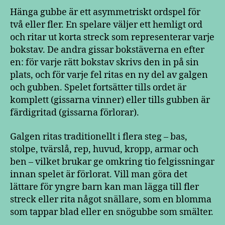
Hänga gubbe är ett asymmetriskt ordspel för
två eller fler. En spelare väljer ett hemligt ord
och ritar ut korta streck som representerar varje
bokstav. De andra gissar bokstäverna en efter
en: för varje rätt bokstav skrivs den in på sin
plats, och för varje fel ritas en ny del av galgen
och gubben. Spelet fortsätter tills ordet är
komplett (gissarna vinner) eller tills gubben är
färdigritad (gissarna förlorar).
Galgen ritas traditionellt i flera steg – bas,
stolpe, tvärslå, rep, huvud, kropp, armar och
ben – vilket brukar ge omkring tio felgissningar
innan spelet är förlorat. Vill man göra det
lättare för yngre barn kan man lägga till fler
streck eller rita något snällare, som en blomma
som tappar blad eller en snögubbe som smälter.