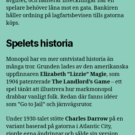
avgifter, och hanterar inteckningar när en
spelare behöver låna mot en gata. Bankiren
håller ordning på lagfartsbevisen tills gatorna
köps.
Spelets historia
Monopol har en mer omtvistad historia än
många tror. Grunden lades av den amerikanska
uppfinnaren
Elizabeth ”Lizzie” Magie
, som
1904 patenterade
The Landlord’s Game
– ett
spel tänkt att illustrera hur markmonopol
drabbar vanligt folk. Redan där fanns idéer
som ”Go to Jail” och järnvägsrutor.
Under 1930-talet stötte
Charles Darrow
på en
variant baserad på gatorna i Atlantic City,
gjorde egna ändringar och sålde sin version