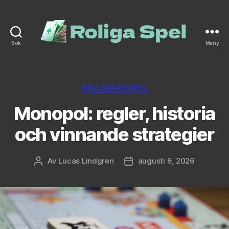
Sök
Meny
roliga-
spel.se
Kategorier
SÄLLSKAPSSPEL
Monopol: regler, historia
och vinnande strategier
Av
Lucas Lindgren
augusti 6, 2026
Inläggsförfattare
Inläggsdatum