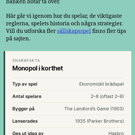
banken hotar ta över.
Här går vi igenom hur du spelar, de viktigaste
reglerna, spelets historia och några strategier.
Vill du utforska fler
sällskapsspel
finns fler tips
på sajten.
SNABBFAKTA
Monopol i korthet
Typ av spel
Ekonomiskt brädspel
Antal spelare
2–8 (oftast 2–6)
Bygger på
The Landlord’s Game (1903)
Lanserades
1935 (Parker Brothers)
Ges ut idag av
Hasbro