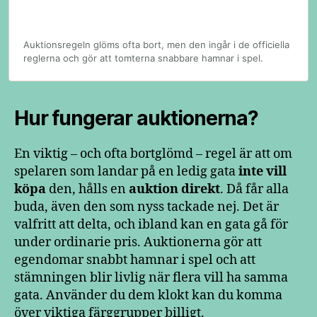
Auktionsregeln glöms ofta bort, men den ingår i de officiella
reglerna och gör att tomterna snabbare hamnar i spel.
Hur fungerar auktionerna?
En viktig – och ofta bortglömd – regel är att om
spelaren som landar på en ledig gata
inte vill
köpa
den, hålls en
auktion direkt
. Då får alla
buda, även den som nyss tackade nej. Det är
valfritt att delta, och ibland kan en gata gå för
under ordinarie pris. Auktionerna gör att
egendomar snabbt hamnar i spel och att
stämningen blir livlig när flera vill ha samma
gata. Använder du dem klokt kan du komma
över viktiga färggrupper billigt.