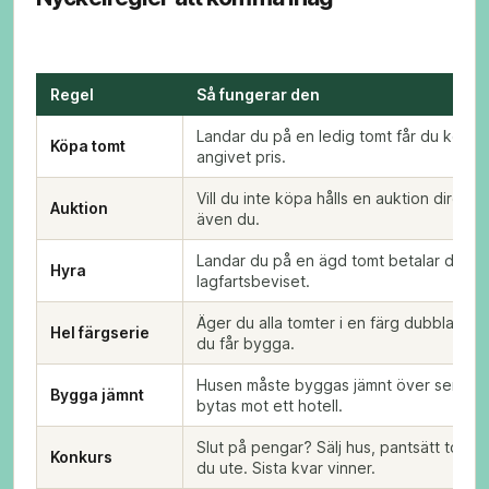
Regel
Så fungerar den
Landar du på en ledig tomt får du köpa d
Köpa tomt
angivet pris.
Vill du inte köpa hålls en auktion direkt –
Auktion
även du.
Landar du på en ägd tomt betalar du hyr
Hyra
lagfartsbeviset.
Äger du alla tomter i en färg dubblas g
Hel färgserie
du får bygga.
Husen måste byggas jämnt över serien. 
Bygga jämnt
bytas mot ett hotell.
Slut på pengar? Sälj hus, pantsätt tomte
Konkurs
du ute. Sista kvar vinner.