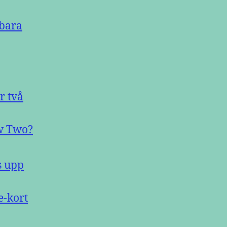
 bara
r två
aw Two?
s upp
e-kort