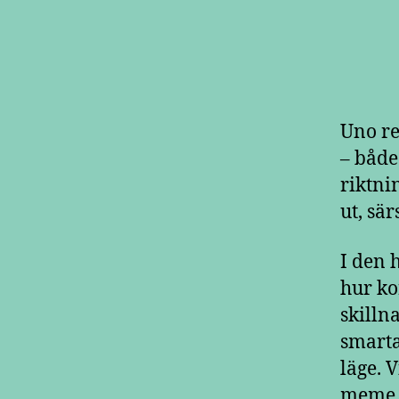
Uno re
– både
riktni
ut, sä
I den 
hur ko
skilln
smarta
läge. V
meme o