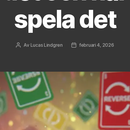
spela det
Av
Lucas Lindgren
februari 4, 2026
Inläggsförfattare
Inläggsdatum