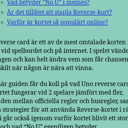
Vad betyder ”No U” i memes?
Är det tillåtet att stapla Reverse-kort?
Varför är kortet så populärt online?
verse card är ett av de mest omtalade korten 
 vid spelbordet och på internet. I spelet vänd
ngen och kan helt ändra vem som får chansen 
rskilt när någon är nära att vinna.
här guiden får du koll på vad Uno reverse card
rtet fungerar vid 2 spelare jämfört med fler,
aden mellan officiella regler och husregler, s
 strategier för att använda Reverse-kortet i rä
i går också igenom varför kortet blivit ett stor
ch vad “No U” egentligen betyder.