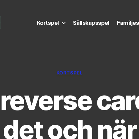
Kortspel
Sällskapsspel
Familjes
Kategorier
KORTSPEL
reverse car
 det och när