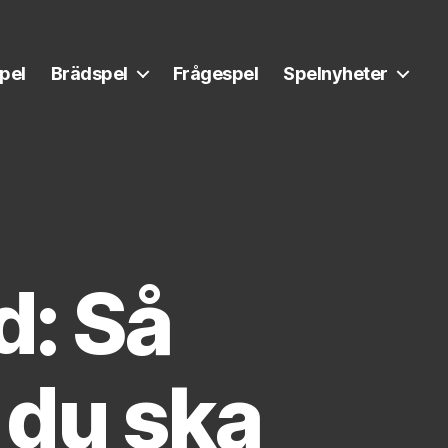
pel
Brädspel
Frågespel
Spelnyheter
d: Så
 du ska