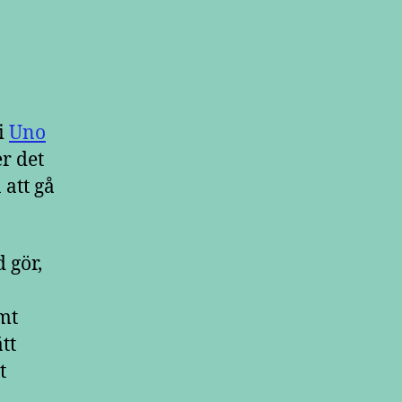
i
Uno
er det
att gå
 gör,
amt
tt
t