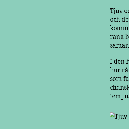
Tjuv o
och de
kommer
råna b
samarb
I den 
hur rå
som fa
chansk
tempo