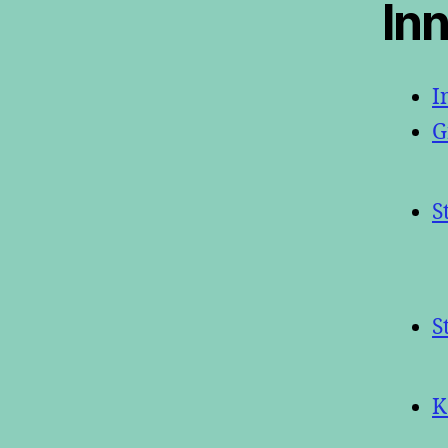
In
I
G
S
S
K