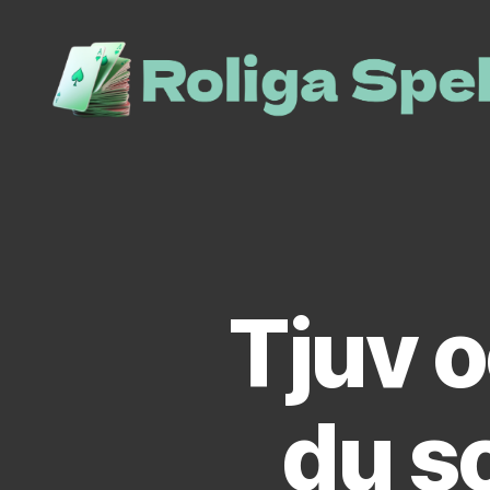
roliga-
spel.se
Tjuv o
du so