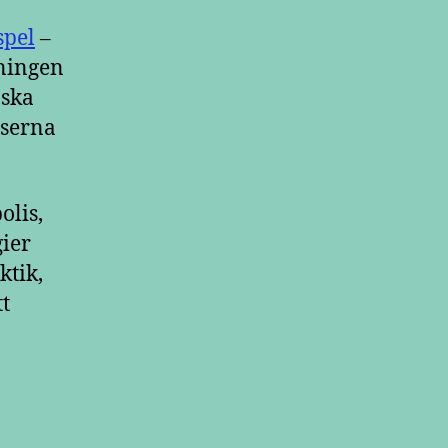
spel
–
nningen
 ska
iserna
olis,
gier
ktik,
t